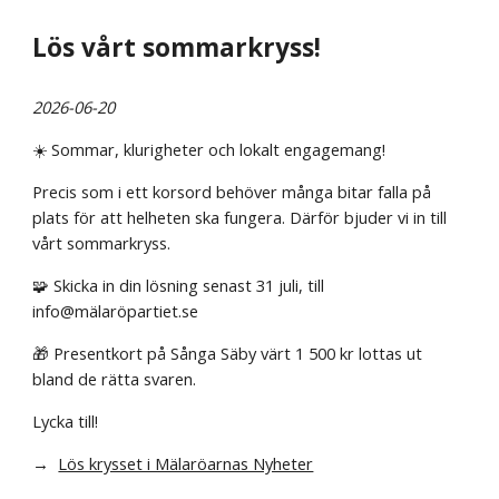
Lös vårt sommarkryss!
2026-06-20
☀️ Sommar, klurigheter och lokalt engagemang!
Precis som i ett korsord behöver många bitar falla på
plats för att helheten ska fungera. Därför bjuder vi in till
vårt sommarkryss.
🧩 Skicka in din lösning senast 31 juli, till
info@mälaröpartiet.se
🎁 Presentkort på Sånga Säby värt 1 500 kr lottas ut
bland de rätta svaren.
Lycka till!
→
Lös krysset i Mälaröarnas Nyheter