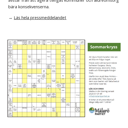
avstår från att agera tvingas kommuner och äldreomsorg
bära konsekvenserna.
→
Läs hela pressmeddelandet